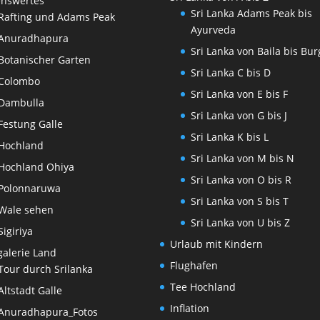
nswertes
Sri Lanka Adams Peak bis
Rafting und Adams Peak
Ayurveda
Anuradhapura
Sri Lanka von Baila bis Bu
Botanischer Garten
Sri Lanka C bis D
Colombo
Sri Lanka von E bis F
Dambulla
Sri Lanka von G bis J
Festung Galle
Sri Lanka K bis L
Hochland
Sri Lanka von M bis N
Hochland Ohiya
Sri Lanka von O bis R
Polonnaruwa
Sri Lanka von S bis T
Wale sehen
Sri Lanka von U bis Z
Sigiriya
Urlaub mit Kindern
galerie Land
Flughafen
Tour durch Srilanka
Tee Hochland
Altstadt Galle
Inflation
Anuradhapura_Fotos