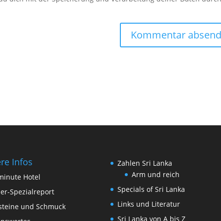
re Infos
Zahlen Sri Lanka
Arm und reich
minute Hotel
Specials of Sri Lanka
der-Spezialreport
Links und Literatur
steine und Schmuck
Sri Lanka von A bis Z