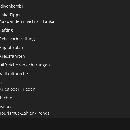
divenkombi
Lanka Tipps
Auswandern-nach-Sri-Lanka
Rafting
Reisevorbereitung
Zugfahrplan
Kreuzfahrten
Hilfreiche Versicherungen
weltkulturerbe
ik
Krieg oder Frieden
hichte
ismus
Tourismus-Zahlen-Trends