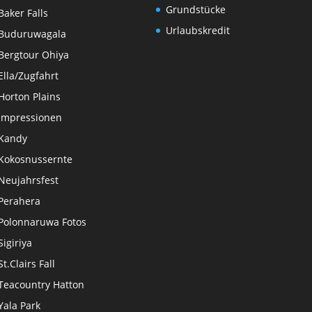
Grundstücke
Baker Falls
Urlaubskredit
Buduruwagala
Bergtour Ohiya
Ella/Zugfahrt
Horton Plains
Impressionen
Kandy
Kokosnussernte
Neujahrsfest
Perahera
Polonnaruwa Fotos
Sigiriya
St.Clairs Fall
Teacountry Hatton
Yala Park