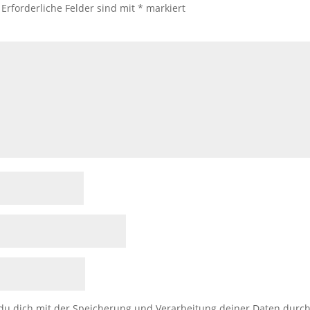
Erforderliche Felder sind mit
*
markiert
 du dich mit der Speicherung und Verarbeitung deiner Daten durch