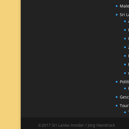
Male
Sri 
Polit
Gesc
Tour
©2017 Sri Lanka Insider / Jörg Handrock